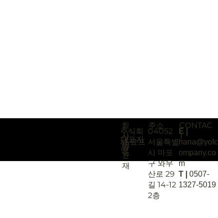
Dooray! | Ep.1 처음 입사한 김사원, 두레이로
하면 쉽다? (신입사원편)
Directed and Edited by Yoonjae LEE
A.D Hana LEE
2D Motion Design by Chaeyoung LEE
D.O.P and Color Grading by Donghyo KIM
Prev
Next
회
주소
CONTAC
주식회
04052
E |
사
T
대표자
사 요프
서울특별
hana@yofc
이
명
명
시 마포
ompany.co
윤
구 와우
m
재
산로 29
T |
0507-
길 14-12
1327-5019
2층